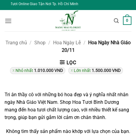
Bỏ
e Giao Tận Nơi Tp. Hồ Chí Minh
qua
nội
0
dung
Trang chủ
/
Shop
/
Hoa Ngày Lễ
/
Hoa Ngày Nhà Giáo
20/11
LỌC
Nhỏ nhất
1.010.000
VND
Lớn nhất
1.500.000
VND
Tri ân thầy cô với những bó hoa đẹp và ý nghĩa nhất nhân
ngày Nhà Giáo Việt Nam. Shop Hoa Tươi Bình Dương
mang đến hoa tươi chất lượng cao, với nhiều thiết kế sang
trọng, giúp bạn gửi gắm lời cảm ơn chân thành.
Không tìm thấy sản phẩm nào khớp với lựa chọn của bạn.