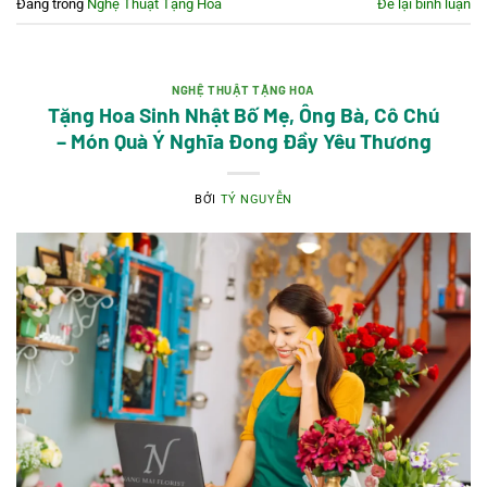
Đăng trong
Nghệ Thuật Tặng Hoa
Để lại bình luận
NGHỆ THUẬT TẶNG HOA
Tặng Hoa Sinh Nhật Bố Mẹ, Ông Bà, Cô Chú
– Món Quà Ý Nghĩa Đong Đầy Yêu Thương
BỞI
TÝ NGUYỄN