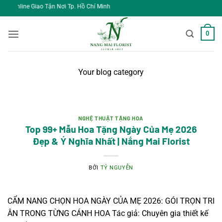
Bỏ
NangMai F
qua
nội
0
dung
Your blog category
NGHỆ THUẬT TẶNG HOA
Top 99+ Mẫu Hoa Tặng Ngày Của Mẹ 2026
Đẹp & Ý Nghĩa Nhất | Nắng Mai Florist
BỞI
TÝ NGUYỄN
CẨM NANG CHỌN HOA NGÀY CỦA MẸ 2026: GÓI TRỌN TRI
ÂN TRONG TỪNG CÁNH HOA Tác giả: Chuyên gia thiết kế