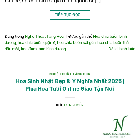
bạn bè, người thân tới gia đình người đã […]
TIẾP TỤC ĐỌC
→
Đăng trong
Nghệ Thuật Tặng Hoa
|
Được gắn thẻ
Hoa chia buồn bình
dương
,
hoa chia buồn quận 6
,
hoa chia buồn sài gòn
,
hoa chia buồn thủ
dầu một
,
hoa đám tang bình dương
Để lại bình luận
NGHỆ THUẬT TẶNG HOA
Hoa Sinh Nhật Đẹp & Ý Nghĩa Nhất 2025 |
Mua Hoa Tươi Online Giao Tận Nơi
BỞI
TÝ NGUYỄN