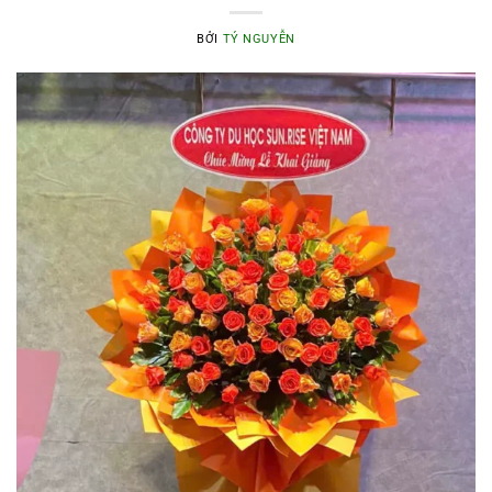
BỞI
TÝ NGUYỄN