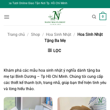
Bỏ
ine Giao Tận Nơi Tp. Hồ Chí Minh
qua
nội
0
dung
Trang chủ
/
Shop
/
Hoa Sinh Nhật
/
Hoa Sinh Nhật
Tặng Ba Mẹ
LỌC
Khám phá các mẫu hoa sinh nhật ý nghĩa dành tặng ba
mẹ tại Bình Dương – Tp Hồ Chí Minh. Chúng tôi cung cấp
các thiết kế thanh lịch, trang nhã, giúp bạn thể hiện tình yêu
và lòng hiếu thảo.