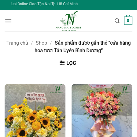
Bỏ
ao Tận Nơi Tp. Hồ Chí Minh
qua
nội
0
dung
Trang chủ
/
Shop
/
Sản phẩm được gắn thẻ “cửa hàng
hoa tươi Tân Uyên Bình Dương”
LỌC