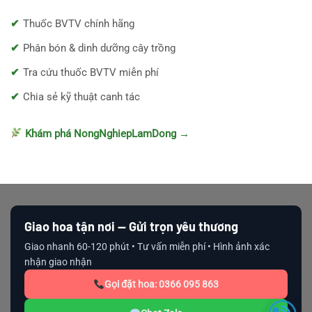
Thuốc BVTV chính hãng
Phân bón & dinh dưỡng cây trồng
Tra cứu thuốc BVTV miễn phí
Chia sẻ kỹ thuật canh tác
Khám phá NongNghiepLamDong →
Giao hoa tận nơi — Gửi trọn yêu thương
Giao nhanh 60-120 phút • Tư vấn miễn phí • Hình ảnh xác
nhận giao nhận
Gọi đặt hoa: 0366 095 863