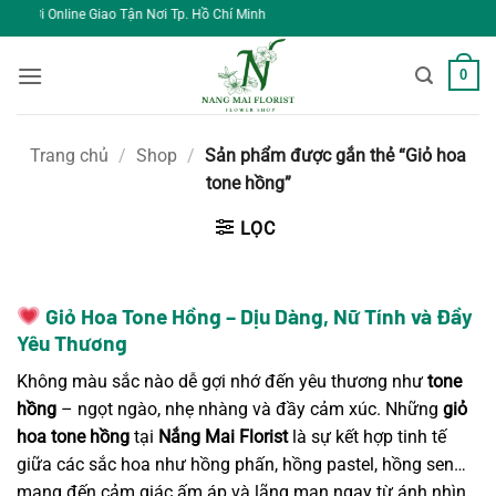
Bỏ
 Tận Nơi Tp. Hồ Chí Minh
qua
nội
0
dung
Trang chủ
/
Shop
/
Sản phẩm được gắn thẻ “Giỏ hoa
tone hồng”
LỌC
Giỏ Hoa Tone Hồng – Dịu Dàng, Nữ Tính và Đầy
Yêu Thương
Không màu sắc nào dễ gợi nhớ đến yêu thương như
tone
hồng
– ngọt ngào, nhẹ nhàng và đầy cảm xúc. Những
giỏ
hoa tone hồng
tại
Nắng Mai Florist
là sự kết hợp tinh tế
giữa các sắc hoa như hồng phấn, hồng pastel, hồng sen…
mang đến cảm giác ấm áp và lãng mạn ngay từ ánh nhìn