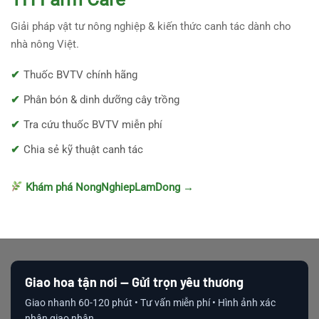
Giải pháp vật tư nông nghiệp & kiến thức canh tác dành cho
nhà nông Việt.
Thuốc BVTV chính hãng
Phân bón & dinh dưỡng cây trồng
Tra cứu thuốc BVTV miễn phí
Chia sẻ kỹ thuật canh tác
Khám phá NongNghiepLamDong →
Giao hoa tận nơi — Gửi trọn yêu thương
Giao nhanh 60-120 phút • Tư vấn miễn phí • Hình ảnh xác
nhận giao nhận