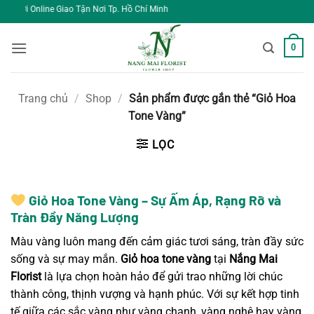
Bỏ
o Tận Nơi Tp. Hồ Chí Minh
qua
nội
0
dung
Trang chủ
/
Shop
/
Sản phẩm được gắn thẻ “Giỏ Hoa
Tone Vàng”
LỌC
Giỏ Hoa Tone Vàng – Sự Ấm Áp, Rạng Rỡ và
Tràn Đầy Năng Lượng
Màu vàng luôn mang đến cảm giác tươi sáng, tràn đầy sức
sống và sự may mắn.
Giỏ hoa tone vàng
tại
Nắng Mai
Florist
là lựa chọn hoàn hảo để gửi trao những lời chúc
thành công, thịnh vượng và hạnh phúc. Với sự kết hợp tinh
tế giữa các sắc vàng như vàng chanh, vàng nghệ hay vàng