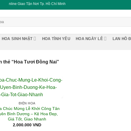
nline Giao Tận Nơi Tp. Hồ Chí Minh
HOA SINH NHẬT
HOA TÌNH YÊU
HOA NGÀY LỄ
LAN HỒ Đ
 thẻ “Hoa Tươi Đồng Nai”
ĐIỆN HOA
a Chúc Mừng Lễ Khởi Công Tân
yên Bình Dương – Kệ Hoa Đẹp,
Giá Tốt, Giao Nhanh
2.000.000
VND