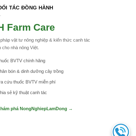
 ĐỐI TÁC ĐỒNG HÀNH
H Farm Care
 pháp vật tư nông nghiệp & kiến thức canh tác
 cho nhà nông Việt.
huốc BVTV chính hãng
hân bón & dinh dưỡng cây trồng
ra cứu thuốc BVTV miễn phí
hia sẻ kỹ thuật canh tác
Khám phá NongNghiepLamDong →