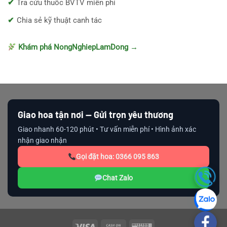
Tra cứu thuốc BVTV miễn phí
Chia sẻ kỹ thuật canh tác
Khám phá NongNghiepLamDong →
Giao hoa tận nơi — Gửi trọn yêu thương
Giao nhanh 60-120 phút • Tư vấn miễn phí • Hình ảnh xác
nhận giao nhận
Gọi đặt hoa: 0366 095 863
Chat Zalo
Visa
Cash
Western