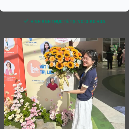
HÌNH ẢNH THỰC TẾ TẠI NƠI GIAO HOA