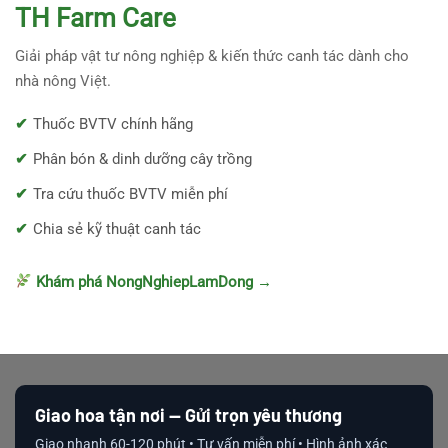
TH Farm Care
Giải pháp vật tư nông nghiệp & kiến thức canh tác dành cho
nhà nông Việt.
Thuốc BVTV chính hãng
Phân bón & dinh dưỡng cây trồng
Tra cứu thuốc BVTV miễn phí
Chia sẻ kỹ thuật canh tác
Khám phá NongNghiepLamDong →
Giao hoa tận nơi — Gửi trọn yêu thương
Giao nhanh 60-120 phút • Tư vấn miễn phí • Hình ảnh xác