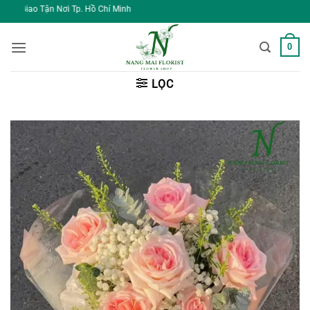
Bỏ
. Hồ Chí Minh
qua
nội
0
dung
LỌC