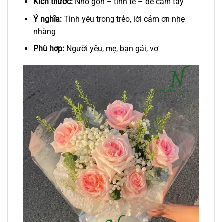
Kích thước:
Nhỏ gọn – tinh tế – dễ cầm tay
Ý nghĩa:
Tình yêu trong trẻo, lời cảm ơn nhẹ
nhàng
Phù hợp:
Người yêu, mẹ, bạn gái, vợ