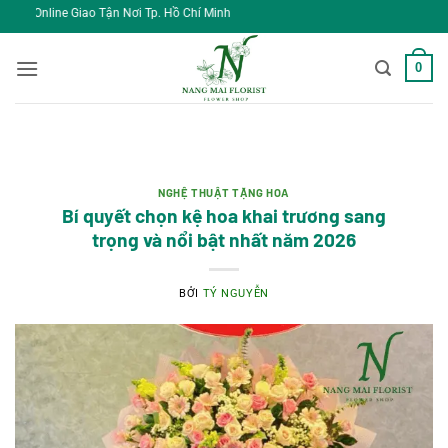
Bỏ
Tận Nơi Tp. Hồ Chí Minh
qua
nội
0
dung
NGHỆ THUẬT TẶNG HOA
Bí quyết chọn kệ hoa khai trương sang
trọng và nổi bật nhất năm 2026
BỞI
TÝ NGUYỄN