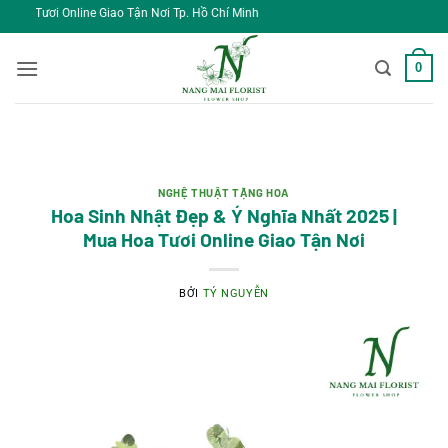
Bỏ
 Giao Tận Nơi Tp. Hồ Chí Minh
qua
nội
0
dung
NGHỆ THUẬT TẶNG HOA
Hoa Sinh Nhật Đẹp & Ý Nghĩa Nhất 2025 |
Mua Hoa Tươi Online Giao Tận Nơi
BỞI
TÝ NGUYỄN