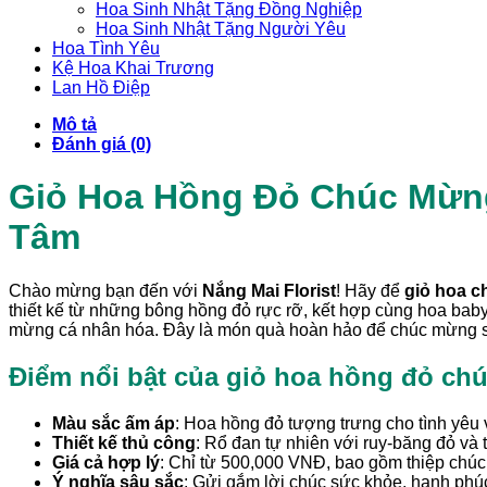
Hoa Sinh Nhật Tặng Đồng Nghiệp
Hoa Sinh Nhật Tặng Người Yêu
Hoa Tình Yêu
Kệ Hoa Khai Trương
Lan Hồ Điệp
Mô tả
Đánh giá (0)
Giỏ Hoa Hồng Đỏ Chúc Mừng
Tâm
Chào mừng bạn đến với
Nắng Mai Florist
! Hãy để
giỏ hoa c
thiết kế từ những bông hồng đỏ rực rỡ, kết hợp cùng hoa baby 
mừng cá nhân hóa. Đây là món quà hoàn hảo để chúc mừng s
Điểm nổi bật của giỏ hoa hồng đỏ ch
Màu sắc ấm áp
: Hoa hồng đỏ tượng trưng cho tình yêu 
Thiết kế thủ công
: Rổ đan tự nhiên với ruy-băng đỏ và 
Giá cả hợp lý
: Chỉ từ 500,000 VNĐ, bao gồm thiệp chú
Ý nghĩa sâu sắc
: Gửi gắm lời chúc sức khỏe, hạnh phú