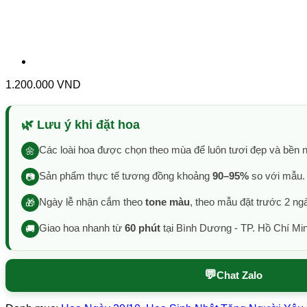
1.200.000
VND
🌿 Lưu ý khi đặt hoa
Các loài hoa được chọn theo mùa để luôn tươi đẹp và bền n
🌼
Sản phẩm thực tế tương đồng khoảng
90–95%
so với mẫu.
📷
Ngày lễ nhận cắm theo
tone màu
, theo mẫu đặt trước 2 ng
🎁
Giao hoa nhanh từ
60 phút
tại Bình Dương - TP. Hồ Chí Mi
🚚
💬
Chat Zalo