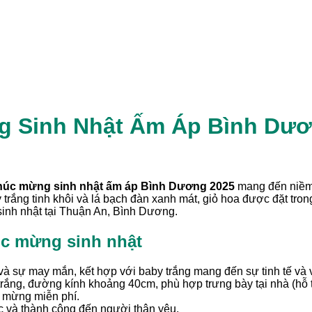
 Sinh Nhật Ấm Áp Bình Dươ
húc mừng sinh nhật ấm áp Bình Dương 2025
mang đến niềm 
trắng tinh khôi và lá bạch đàn xanh mát, giỏ hoa được đặt tron
inh nhật tại Thuận An, Bình Dương.
úc mừng sinh nhật
và sự may mắn, kết hợp với baby trắng mang đến sự tinh tế và v
trắng, đường kính khoảng 40cm, phù hợp trưng bày tại nhà (hỗ t
c mừng miễn phí.
c và thành công đến người thân yêu.