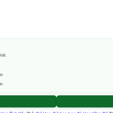
hất.
ày.
nh.