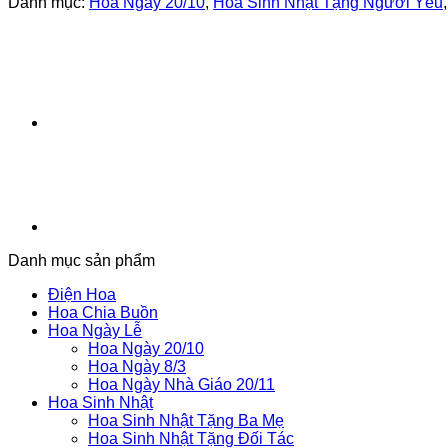
Danh mục:
Hoa Ngày 20/10
,
Hoa Sinh Nhật Tặng Người Yêu
Danh mục sản phẩm
Điện Hoa
Hoa Chia Buồn
Hoa Ngày Lễ
Hoa Ngày 20/10
Hoa Ngày 8/3
Hoa Ngày Nhà Giáo 20/11
Hoa Sinh Nhật
Hoa Sinh Nhật Tặng Ba Mẹ
Hoa Sinh Nhật Tặng Đối Tác