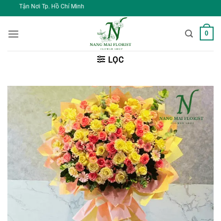
Bỏ
. Hồ Chí Minh
qua
nội
0
dung
LỌC