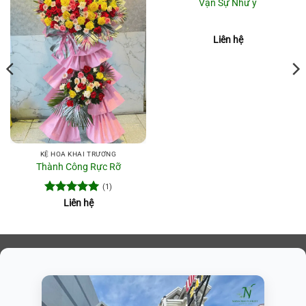
Vạn Sự Như ý
Liên hệ
KỆ HOA KHAI TRƯƠNG
Thành Công Rực Rỡ
(1)
Được xếp
Liên hệ
hạng
5
5
sao