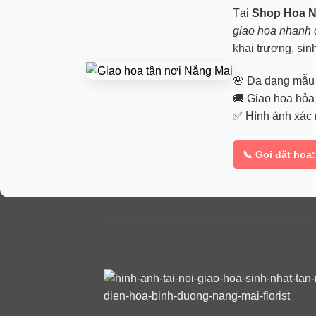
Tại
Shop Hoa
N
giao hoa nhanh 
khai trương, si
🌸 Đa dạng mẫu 
🚚 Giao hoa hỏa 
✅ Hình ảnh xác 
📞 Gọi đặt hoa: