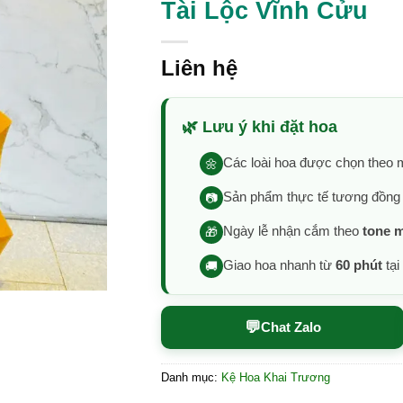
Tài Lộc Vĩnh Cửu
Liên hệ
🌿 Lưu ý khi đặt hoa
Các loài hoa được chọn theo m
🌼
Sản phẩm thực tế tương đồn
📷
Ngày lễ nhận cắm theo
tone 
🎁
Giao hoa nhanh từ
60 phút
tại
🚚
💬
Chat Zalo
Danh mục:
Kệ Hoa Khai Trương