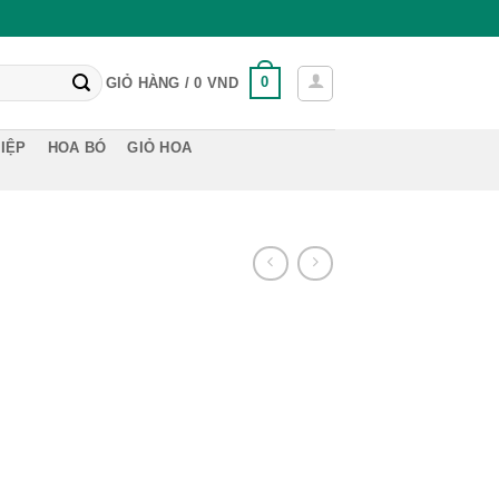
0
GIỎ HÀNG /
0
VND
IỆP
HOA BÓ
GIỎ HOA