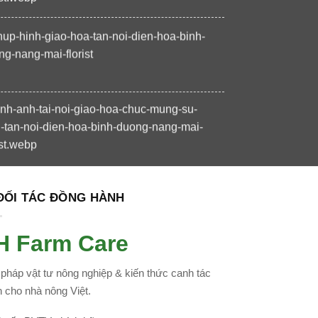
 ĐỐI TÁC ĐỒNG HÀNH
H Farm Care
 pháp vật tư nông nghiệp & kiến thức canh tác
 cho nhà nông Việt.