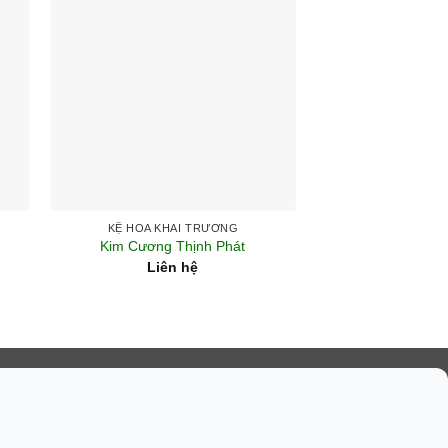
+
+
KỆ HOA KHAI TRƯƠNG
KỆ HOA KHA
Kim Cương Thịnh Phát
Ngọc Bích T
Liên hệ
Liên