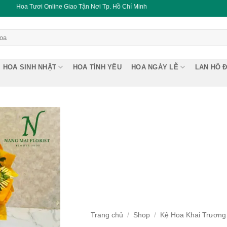
 Giao Tận Nơi Tp. Hồ Chí Minh
HOA SINH NHẬT
HOA TÌNH YÊU
HOA NGÀY LỄ
LAN HỒ Đ
Trang chủ
/
Shop
/
Kệ Hoa Khai Trương