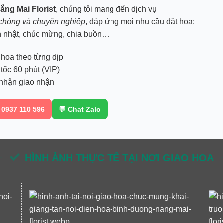
ắng Mai Florist
, chúng tôi mang đến dịch vụ
chóng và chuyên nghiệp
, đáp ứng mọi nhu cầu đặt hoa:
nh nhật, chúc mừng, chia buồn…
hoa theo từng dịp
tốc 60 phút (VIP)
nhận giao nhận
 0937 110 596
💬 Chat Zalo
HÌNH ẢNH THỰC TẾ TẠI NƠI GIAO HOA