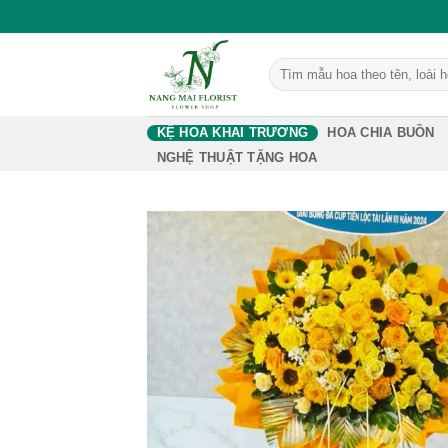
Bỏ
NangMai Florist - Shop Hoa Tươi Online
qua
nội
Tìm
kiếm:
dung
KỆ HOA KHAI TRƯƠNG
HOA CHIA BUỒN
NGHỆ THUẬT TẶNG HOA